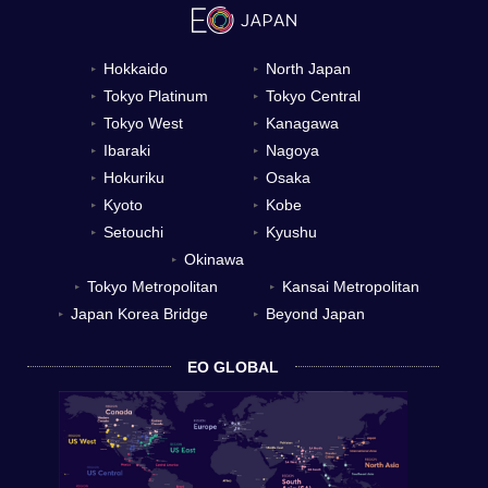
Hokkaido
North Japan
▼
▼
Tokyo Platinum
Tokyo Central
▼
▼
Tokyo West
Kanagawa
▼
▼
Ibaraki
Nagoya
▼
▼
Hokuriku
Osaka
▼
▼
Kyoto
Kobe
▼
▼
Setouchi
Kyushu
▼
▼
Okinawa
▼
Tokyo Metropolitan
Kansai Metropolitan
▼
▼
Japan Korea Bridge
Beyond Japan
▼
▼
EO GLOBAL