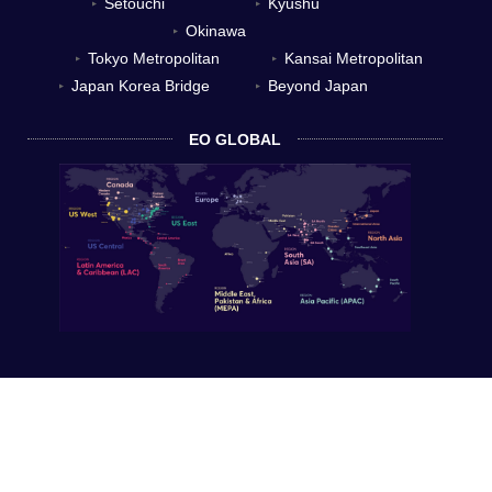
Setouchi
Kyushu
▼
▼
Okinawa
▼
Tokyo Metropolitan
Kansai Metropolitan
▼
▼
Japan Korea Bridge
Beyond Japan
▼
▼
EO GLOBAL