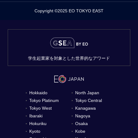
Copyright ©2025 EO TOKYO EAST
学生起業家を対象とした世界的なアワード
Hokkaido
North Japan
▼
▼
Tokyo Platinum
Tokyo Central
▼
▼
Tokyo West
Kanagawa
▼
▼
Ibaraki
Nagoya
▼
▼
Hokuriku
Osaka
▼
▼
Kyoto
Kobe
▼
▼